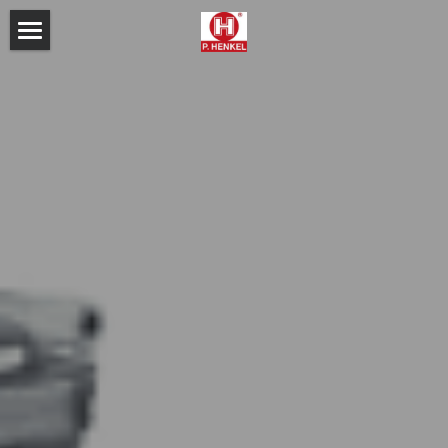
Accueil
Bacs à biodéchets
Bacs à huile
Contactez-nous
Demander un devis
POWERED BY